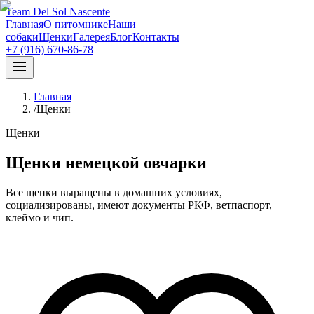
Team Del Sol Nascente
Главная
О питомнике
Наши
собаки
Щенки
Галерея
Блог
Контакты
+7 (916) 670-86-78
Главная
/
Щенки
Щенки
Щенки немецкой овчарки
Все щенки выращены в домашних условиях,
социализированы, имеют документы РКФ, ветпаспорт,
клеймо и чип.