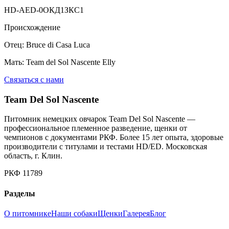
HD-A
ED-0
ОКД1
ЗКС1
Происхождение
Отец:
Bruce di Casa Luca
Мать:
Team del Sol Nascente Elly
Связаться с нами
Team Del Sol Nascente
Питомник немецких овчарок Team Del Sol Nascente —
профессиональное племенное разведение, щенки от
чемпионов с документами РКФ. Более 15 лет опыта, здоровые
производители с титулами и тестами HD/ED. Московская
область, г. Клин.
РКФ 11789
Разделы
О питомнике
Наши собаки
Щенки
Галерея
Блог