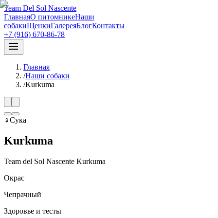
Team Del Sol Nascente
Главная
О питомнике
Наши
собаки
Щенки
Галерея
Блог
Контакты
+7 (916) 670-86-78
Главная
/
Наши собаки
/
Kurkuma
♀
Сука
Kurkuma
Team del Sol Nascente Kurkuma
Окрас
Чепрачный
Здоровье и тесты